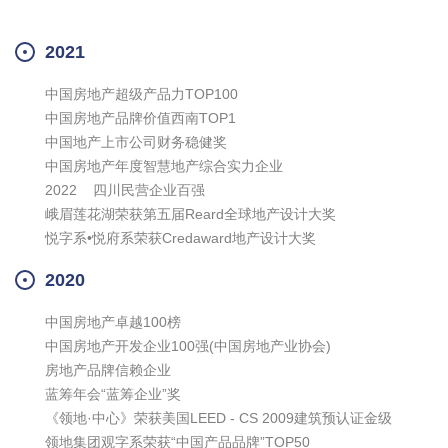
2021
中国房地产超级产品力TOP100   
中国房地产品牌价值西南TOP1    
中国地产上市公司财务稳健奖
中国房地产年度智慧地产综合实力企业
2022    四川民营企业百强 
峨眉莲花湖荣获第五届Reard全球地产设计大奖
悦字系•悦府系荣获Credaward地产设计大奖 
2020
中国房地产卓越100榜
中国房地产开发企业100强(中国房地产业协会)
房地产品牌信赖企业
蓝筹年会“蓝筹企业”奖
《领地·中心》荣获美国LEED - CS 2009建筑预认证金级
领地集团观字系荣获“中国产品品牌”TOP50