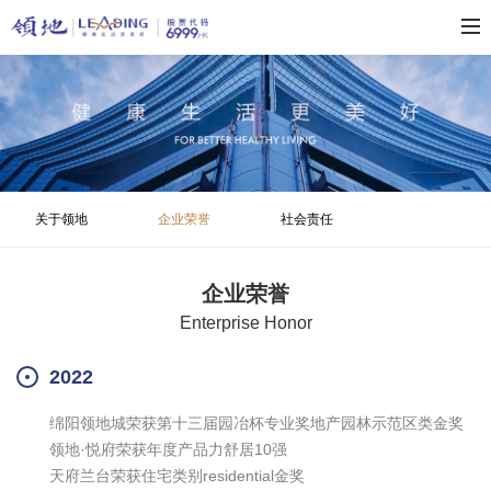
关于领地
企业荣誉
社会责任
企业荣誉
Enterprise Honor
2022
绵阳领地城荣获第十三届园冶杯专业奖地产园林示范区类金奖
领地·悦府荣获年度产品力舒居10强
天府兰台荣获住宅类别residential金奖