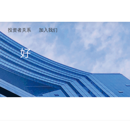
购
投资者关系
加入我们