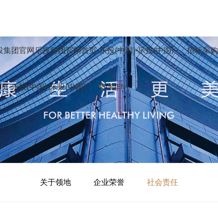
团官网乐投集团官网首页-乐投(中国)-乐投(中国)
招标采
乐投(中国)-乐投(中国)
中
/
繁
/
EN
关于领地
企业荣誉
社会责任